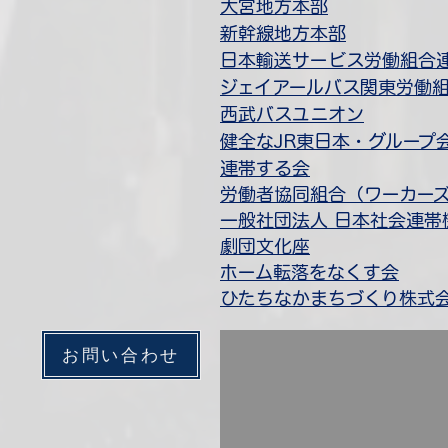
​大宮地方本部
新幹線地方本部
​日本輸送サービス労働組合
​ジェイアールバス関東労働
西武バスユニオン
​健全なJR東日本・グルー
連帯する会
​労働者協同組合（ワーカー
一般社団法人 日本
社会連帯
​劇団文化座
​ホーム転落をなくす会
ひたちなかまちづくり株式
お問い合わせ