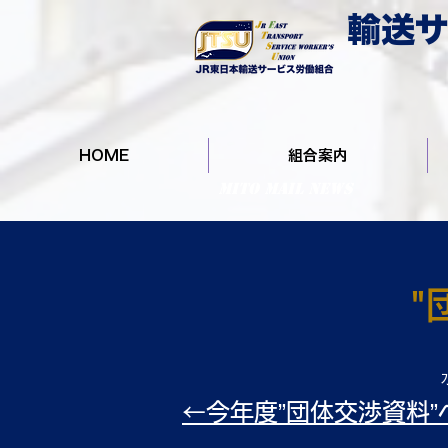
輸送サ
HOME
組合案内
MITO MAIL NEWS
"
←今年度”団体交渉資料”