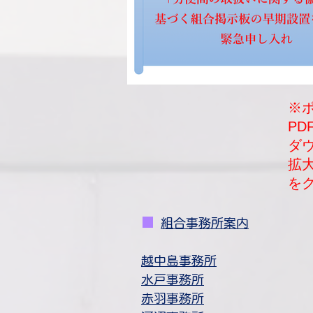
※
P
​
拡
を
■
​
組合事務所案内
​越中島事務所
水戸事務所
赤羽事務所