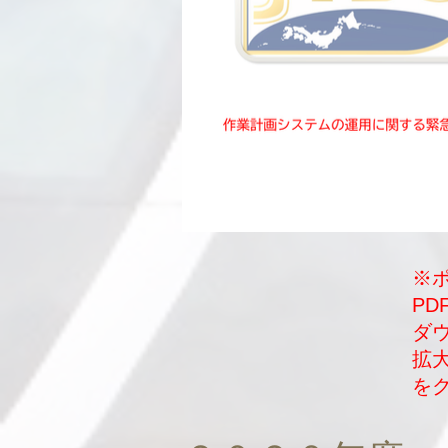
※
P
​
拡
を