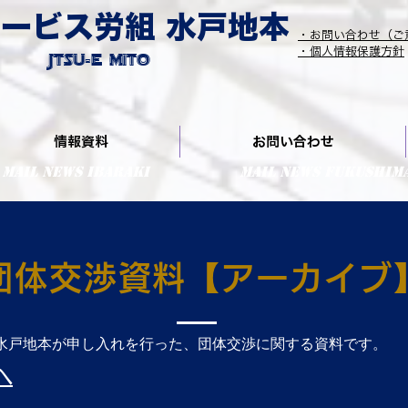
ービス労組 水戸地本
・お問い合わせ（ご
​Jtsu-E Mito
​・個人情報保護方針
情報資料
お問い合わせ
MaiL NEWS IBARAKI
MaiL NEWS FUKUSHIM
団体交渉資料【アーカイブ
水戸地本が申し入れを行った、団体交渉に関する資料です。
へ