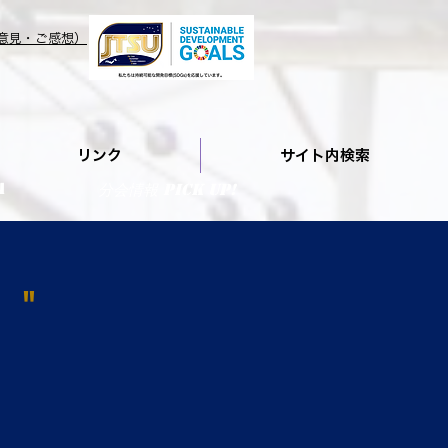
意見・ご感想）
リンク
サイト内検索
A
分会情報 PIcK UP!
】"