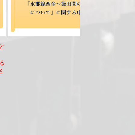
と
る
名