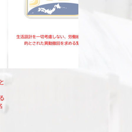
と
る
名