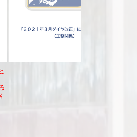
と
る
名