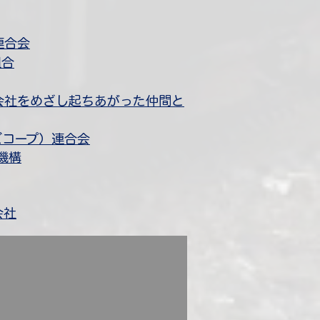
連合会
組合
プ会社をめざし起ちあがった仲間と
ズコープ）連合会
機構
会社