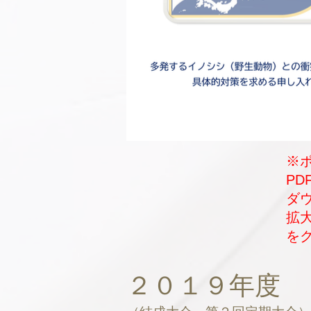
※
P
​
拡
を
２０１９年度