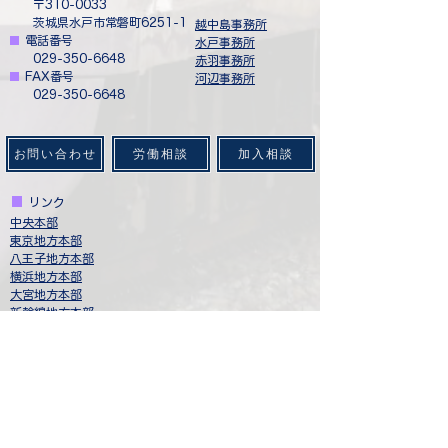
​ 〒310-0033
茨城県水戸市常磐町6251-1
​越中島事務所
■
​
電話番号
水戸事務所
029-350-6648
赤羽事務所
■
​
FAX番号
​河辺事務所
029-350-6648
お問い合わせ
労働相談
加入相談
■
​
リンク
中央本部
​東京地方本部​
八王子地方本部
​横浜地方本部
​大宮地方本部
新幹線地方本部
​日本輸送サービス労働組合連合会
​ジェイアールバス関東労働組合
西武バスユニオン
​健全なJR東日本・グループ会社をめざし起ちあがった
仲間と連帯する会
​労働者協同組合（ワーカーズコープ）連合会
一般社団法人 日本
社会連帯機構