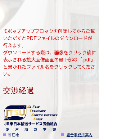
※ポップアップブロックを解除してからご覧
いただくとPDFファイルのダウンロードが
行えます。
​ダウンロードする際は、画像をクリック後に
表示される拡大画像画面の最下部の「.pdf」
と書かれたファイル名をクリックしてくださ
い。
​交渉経過
水 戸 地 方 本 部
■
​
所在地
■
​
組合事務所案内