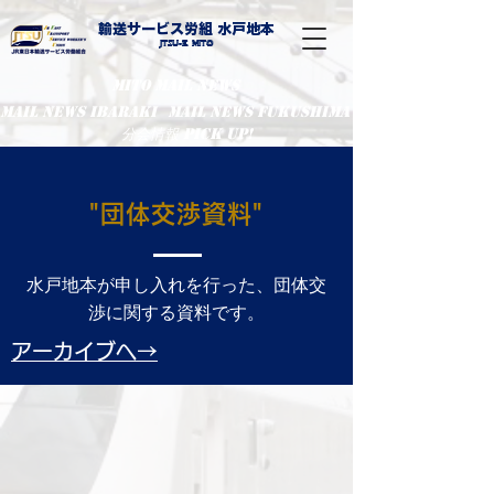
輸送サービス労組 水戸地本
​Jtsu-E Mito
MITO MAIL NEWS
MaiL NEWS IBARAKI
MaiL NEWS FUKUSHIMA
分会情報 PIcK UP!
"団体交渉資料"
水戸地本が申し入れを行った、団体交
渉に関する資料です。
アーカイブへ→