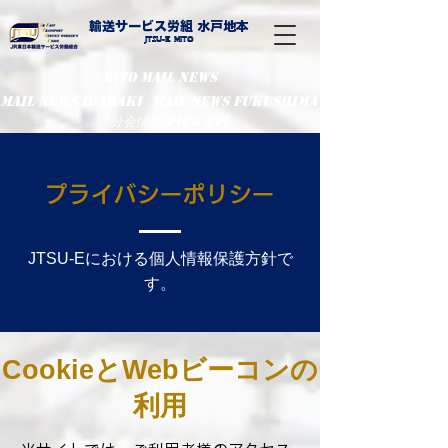
輸送サービス労組 水戸地本
​Jtsu-E Mito
MITO MAIL NEWS
MaiL NEWS IBARAKI
MaiL NEWS FUKUSHIMA
分会情報 PIcK UP!
プライバシーポリシー
JTSU-Eにおける個人情報保護方針で
す。
CookieとWebビーコンの
利用