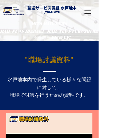
輸送サービス労組 水戸地本
​Jtsu-E Mito
MITO MAIL NEWS
MaiL NEWS IBARAKI
MaiL NEWS FUKUSHIMA
分会情報 PIcK UP!
"職場討議資料"
水戸地本内で発生している様々な問題
に対して、
職場で討議を行うための資料です。​