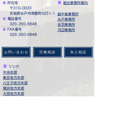
■
​
所在地
■
​
組合事務所案内
​ 〒310-0033
茨城県水戸市常磐町6251-1
​越中島事務所
■
​
電話番号
水戸事務所
029-350-6648
赤羽事務所
■
​
FAX番号
​河辺事務所
029-350-6648
お問い合わせ
労働相談
加入相談
■
​
リンク
中央本部
​東京地方本部​
八王子地方本部
​横浜地方本部
​大宮地方本部
新幹線地方本部
​日本輸送サービス労働組合連合会
​ジェイアールバス関東労働組合
西武バスユニオン
​健全なJR東日本・グループ会社をめざし起ちあがった
仲間と連帯する会
​労働者協同組合（ワーカーズコープ）連合会