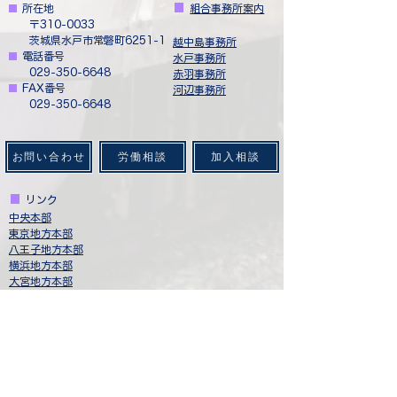
■
​
所在地
■
​
組合事務所案内
​ 〒310-0033
茨城県水戸市常磐町6251-1
​越中島事務所
■
​
電話番号
水戸事務所
029-350-6648
赤羽事務所
■
​
FAX番号
​河辺事務所
029-350-6648
お問い合わせ
労働相談
加入相談
■
​
リンク
中央本部
​東京地方本部​
八王子地方本部
​横浜地方本部
​大宮地方本部
新幹線地方本部
​日本輸送サービス労働組合連合会
​ジェイアールバス関東労働組合
西武バスユニオン
​健全なJR東日本・グループ会社をめざし起ちあがった
仲間と連帯する会
​労働者協同組合（ワーカーズコープ）連合会