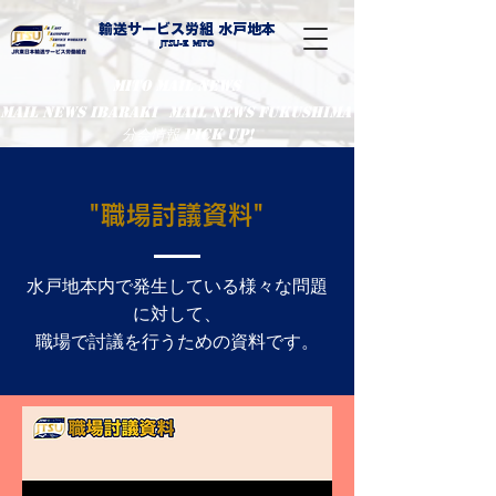
輸送サービス労組 水戸地本
​Jtsu-E Mito
MITO MAIL NEWS
MaiL NEWS IBARAKI
MaiL NEWS FUKUSHIMA
分会情報 PIcK UP!
"職場討議資料"
水戸地本内で発生している様々な問題
に対して、
職場で討議を行うための資料です。​