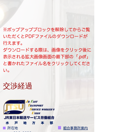
※ポップアップブロックを解除してからご覧
いただくとPDFファイルのダウンロードが
行えます。
​ダウンロードする際は、画像をクリック後に
表示される拡大画像画面の最下部の「.pdf」
と書かれたファイル名をクリックしてくださ
い。
​交渉経過
水 戸 地 方 本 部
■
​
所在地
■
​
組合事務所案内