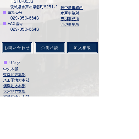
​ 〒310-0033
茨城県水戸市常磐町6251-1
​越中島事務所
■
​
電話番号
水戸事務所
029-350-6648
赤羽事務所
■
​
FAX番号
​河辺事務所
029-350-6648
お問い合わせ
労働相談
加入相談
■
​
リンク
中央本部
​東京地方本部​
八王子地方本部
​横浜地方本部
​大宮地方本部
新幹線地方本部
​日本輸送サービス労働組合連合会
​ジェイアールバス関東労働組合
西武バスユニオン
​健全なJR東日本・グループ会社をめざし起ちあがった
仲間と連帯する会
​労働者協同組合（ワーカーズコープ）連合会
一般社団法人 日本
社会連帯機構