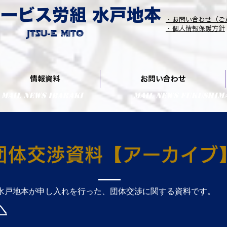
ービス労組 水戸地本
・お問い合わせ（ご
​Jtsu-E Mito
​・個人情報保護方針
情報資料
お問い合わせ
MaiL NEWS IBARAKI
MaiL NEWS FUKUSHIM
団体交渉資料【アーカイブ
水戸地本が申し入れを行った、団体交渉に関する資料です。
へ