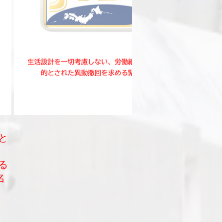
と
る
名