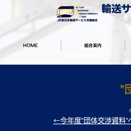
輸送サ
HOME
組合案内
MITO MAIL NEWS
"
←今年度”団体交渉資料”