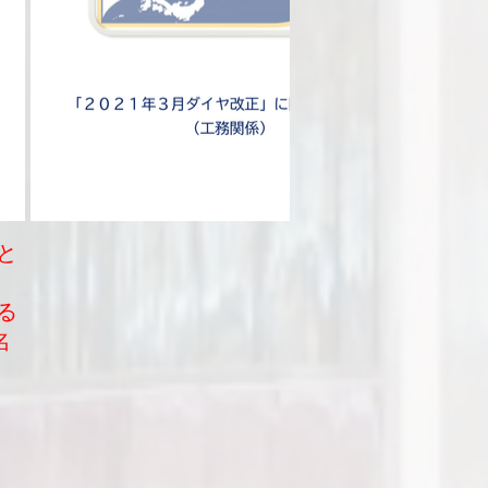
と
る
名