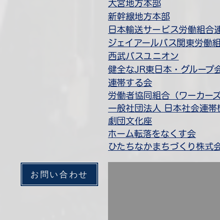
​大宮地方本部
新幹線地方本部
​日本輸送サービス労働組合
​ジェイアールバス関東労働
西武バスユニオン
​健全なJR東日本・グルー
連帯する会
​労働者協同組合（ワーカー
一般社団法人 日本
社会連帯
​劇団文化座
​ホーム転落をなくす会
ひたちなかまちづくり株式
お問い合わせ