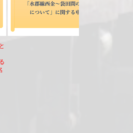
と
る
名