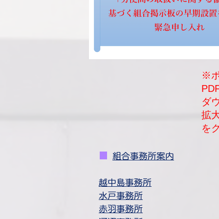
※
P
​
拡
を
■
​
組合事務所案内
​越中島事務所
水戸事務所
赤羽事務所