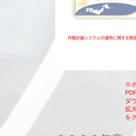
※
P
​
拡
を