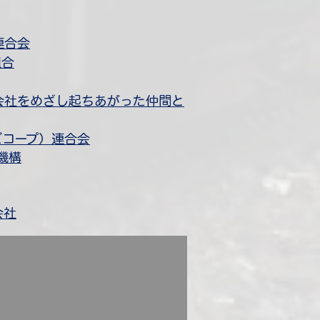
連合会
組合
プ会社をめざし起ちあがった仲間と
ズコープ）連合会
機構
会社