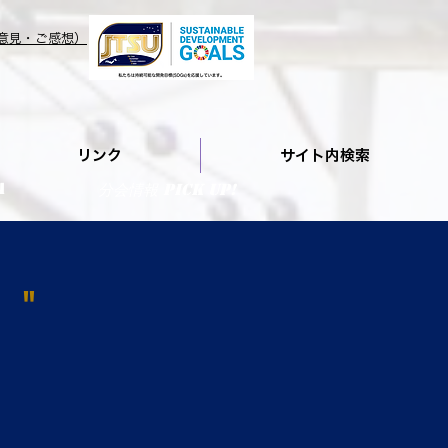
意見・ご感想）
リンク
サイト内検索
A
分会情報 PIcK UP!
】"