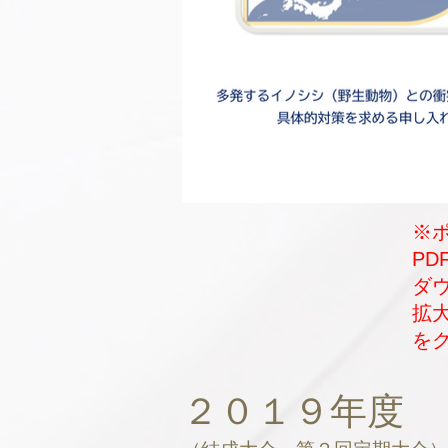
※
P
​
拡
を
２０１９年度