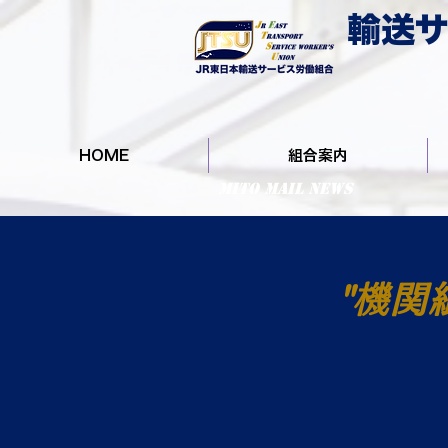
輸送サ
HOME
組合案内
MITO MAIL NEWS
"
機