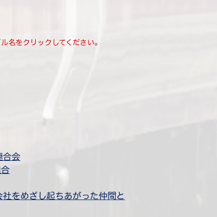
イル名をクリックしてください。
連合会
組合
プ会社をめざし起ちあがった仲間と