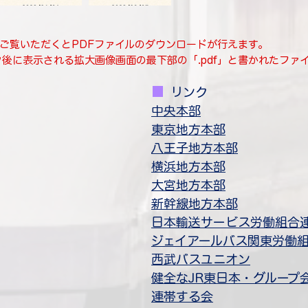
ご覧いただくとPDFファイルのダウンロードが行えます。
ク後に表示される拡大画像画面の最下部の「.pdf」と書かれたファ
■
​
リンク
中央本部
​東京地方本部​
八王子地方本部
​横浜地方本部
​大宮地方本部
新幹線地方本部
​日本輸送サービス労働組合
​ジェイアールバス関東労働
西武バスユニオン
​健全なJR東日本・グルー
連帯する会