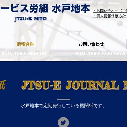
ービス労組 水戸地本
・お問い合わせ（ご
​Jtsu-E Mito
​・個人情報保護方針
情報資料
お問い合わせ
MaiL NEWS IBARAKI
MaiL NEWS FUKUSHIM
JTSU-E JOURNAL 
関紙
水戸地本で定期発行している機関紙です。