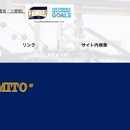
意見・ご感想）
リンク
サイト内検索
A
分会情報 PIcK UP!
MITO
"