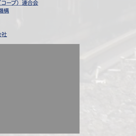
ズコープ）連合会
機構
会社