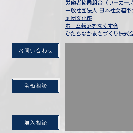
​労働者協同組合（ワーカー
一般社団法人 日本
社会連帯
​劇団文化座
​ホーム転落をなくす会
ひたちなかまちづくり株式
お問い合わせ
労働相談
1
加入相談