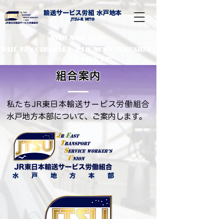
輸送サービス労組 水戸地本
​Jtsu-E Mito
MITO MAIL NEWS
MaiL NEWS IBARAKI
MaiL NEWS FUKUSHIMA
分会情報 PIcK UP!
組合案内
私たちJR東日本輸送サービス労働組合
水戸地方本部について、ご案内します。
水 戸 地 方 本 部