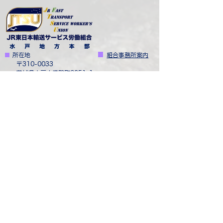
水 戸 地 方 本 部
■
​
所在地
■
​
組合事務所案内
​ 〒310-0033
茨城県水戸市常磐町6251-1
​越中島事務所
■
​
電話番号
水戸事務所
029-350-6648
赤羽事務所
■
​
FAX番号
​河辺事務所
029-350-6648
お問い合わせ
労働相談
加入相談
■
​
リンク
中央本部
​東京地方本部​
八王子地方本部
​横浜地方本部
​大宮地方本部
新幹線地方本部