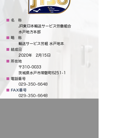
■
名 称
JR東日本輸送サービス労働組合
水戸地方本部
■
略 称
輸送サービス労組 水戸地本
■
結成日
2020年 2月15日
■
所在地
​〒310-0033
茨城県水戸市常磐町6251-1
■
電話番号
029-350-6648
■
FAX番号
029-350-6648