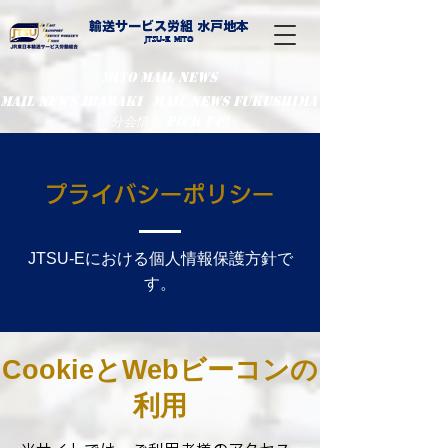
輸送サービス労組 水戸地本
​Jtsu-E Mito
MITO MAIL NEWS
MaiL NEWS IBARAKI
MaiL NEWS FUKUSHIMA
分会情報 PIcK UP!
プライバシーポリシー
JTSU-Eにおける個人情報保護方針で
す。
CookieとWebビーコンの
利用